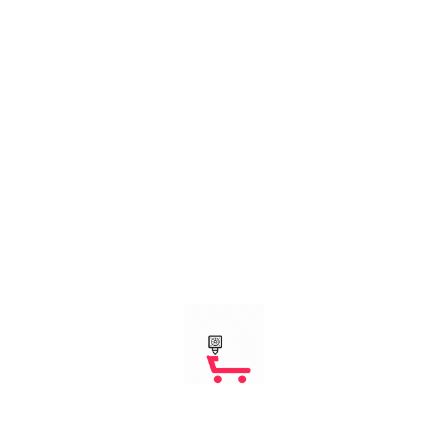
Kargo Ücreti
:
Ücretsiz
1
Sepete Ekle
 0 )
m doğrulanması ve ürün işlevinin kanıtlanması basamağıdır
. Ade